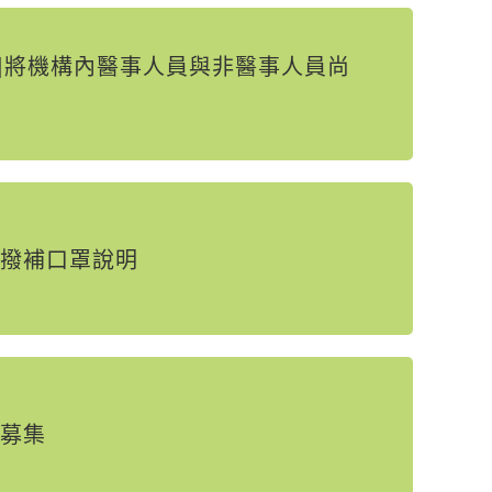
]將機構內醫事人員與非醫事人員尚
央撥補口罩說明
募集