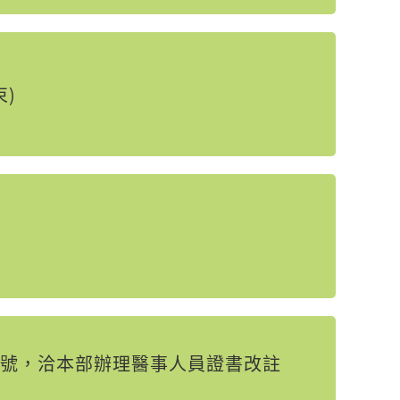
束)
號，洽本部辦理醫事人員證書改註