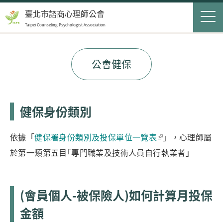
Jump to Main content
Jump to Navigation
首頁
臺北市諮商心理師公會
Taipei Counseling Psychologist Association
關於我們
Op
最新消息
公會健保
會員服務
Op
民眾服務
Op
健保身份類別
聯絡我們
依據「
健保署身份類別及投保單位一覽表
」，心理師屬
於第一類第五目｢專門職業及技術人員自行執業者｣
登入
申請入會
(會員個人-被保險人)如何計算月投保
搜尋表單
金額
搜尋