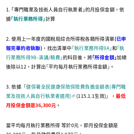
1. ｢專門職業及技術人員自行執業者｣的月投保金額，依
據
｢執行業務所得｣
計算
2. 使用上一年度的國稅局綜合所得稅各類所得清單
(已申
報完畢的收執聯)
，找出清單中
｢執行業務所得9A｣
和
｢執
行業務所得9B-演講/稿費｣
的科目後，將
｢所得金額｣
加總
後除以12，計算出
｢
平均每月執行業務所得金額
｣
。
3. 依據
「
健保署全民健康保險保險費負擔金額表(專門職
業及技術人員自行執業者適用)
(115.1.1生效)
」
，
最低
月投保金額是36,300元
。
當平均每月執行業務所得 等於0元，即月投保金額是