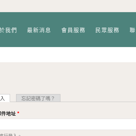
Jump to Main content
Jump to Navigation
於我們
最新消息
會員服務
民眾服務
聯
入
(作用中頁籤)
忘記密碼了嗎？
郵件地址
*
 以進行登入。