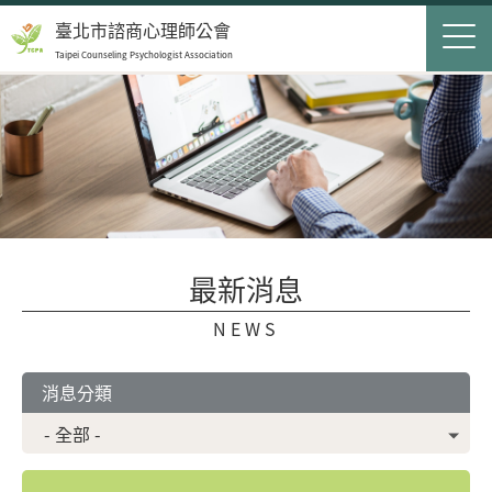
Jump to Main content
Jump to Navigation
首頁
臺北市諮商心理師公會
Taipei Counseling Psychologist Association
關於我們
Op
最新消息
會員服務
Op
民眾服務
Op
最新消息
聯絡我們
NEWS
登入
申請入會
消息分類
搜尋表單
搜尋