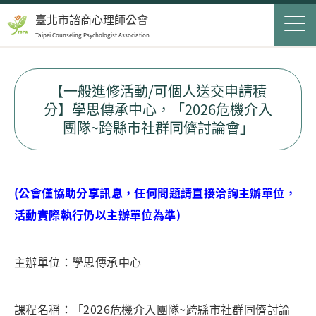
Jump to Main content
Jump to Navigation
首頁
臺北市諮商心理師公會
Taipei Counseling Psychologist Association
關於我們
Op
最新消息
【一般進修活動/可個人送交申請積
分】學思傳承中心，「2026危機介入
會員服務
Op
團隊~跨縣市社群同儕討論會」
民眾服務
Op
聯絡我們
(公會僅協助分享訊息，任何問題請直接洽詢主辦單位，
活動實際執行仍以主辦單位為準)
登入
申請入會
主辦單位：學思傳承中心
搜尋表單
搜尋
課程名稱：「2026危機介入團隊~跨縣市社群同儕討論