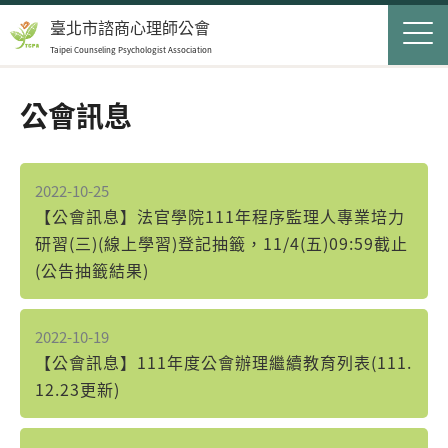
Jump to Main content
Jump to Navigation
首頁
臺北市諮商心理師公會
Taipei Counseling Psychologist Association
關於我們
Op
公會訊息
最新消息
會員服務
Op
2022-10-25
民眾服務
Op
【公會訊息】法官學院111年程序監理人專業培力
研習(三)(線上學習)登記抽籤，11/4(五)09:59截止
聯絡我們
(公告抽籤結果)
2022-10-19
登入
申請入會
【公會訊息】111年度公會辦理繼續教育列表(111.
12.23更新)
搜尋表單
搜尋