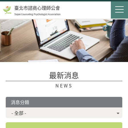
Jump to Main content
Jump to Navigation
首頁
臺北市諮商心理師公會
Taipei Counseling Psychologist Association
關於我們
Op
最新消息
會員服務
Op
民眾服務
Op
最新消息
聯絡我們
NEWS
登入
申請入會
消息分類
搜尋表單
搜尋