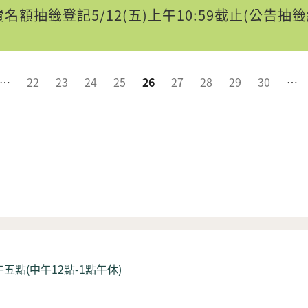
名額抽籤登記5/12(五)上午10:59截止(公告抽籤
…
22
23
24
25
26
27
28
29
30
…
五點(中午12點-1點午休)