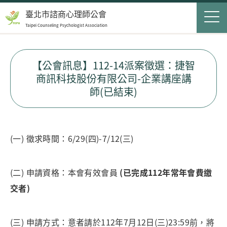
Jump to Main content
Jump to Navigation
首頁
臺北市諮商心理師公會
Taipei Counseling Psychologist Association
關於我們
Op
最新消息
【公會訊息】112-14派案徵選：捷智
商訊科技股份有限公司-企業講座講
會員服務
Op
師(已結束)
民眾服務
Op
聯絡我們
(一) 徵求時間：6/29(四)-7/12(三)
登入
申請入會
(二) 申請資格：本會有效會員
(已完成112年常年會費繳
交者)
搜尋表單
搜尋
(三) 申請方式：意者請於112年7月12日(三)23:59前，將