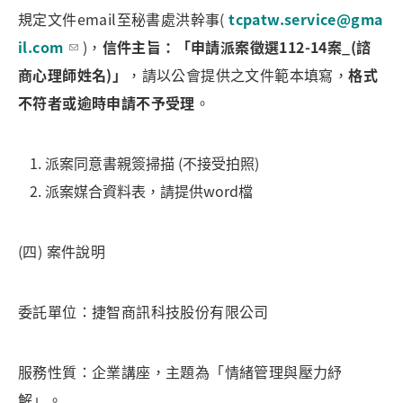
規定文件email至秘書處洪幹事(
tcpatw.service@gma
il.com
)，
信件主旨：「申請派案徵選112-14案_(諮
商心理師姓名)」
，請以公會提供之文件範本填寫，
格式
不符者或逾時申請不予受理
。
派案同意書親簽掃描 (不接受拍照)
派案媒合資料表，請提供word檔
(四) 案件說明
委託單位：捷智商訊科技股份有限公司
服務性質：企業講座，主題為「情緒管理與壓力紓
解」。