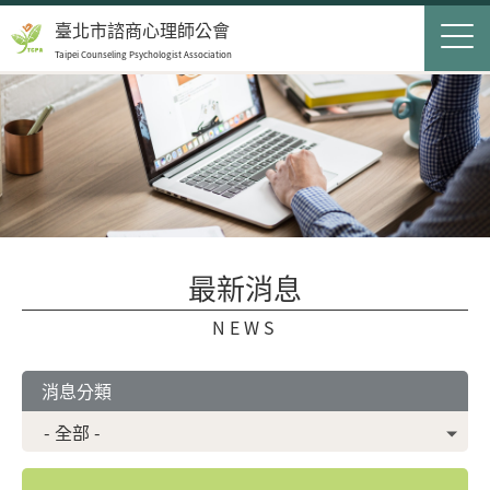
Jump to Main content
Jump to Navigation
首頁
臺北市諮商心理師公會
Taipei Counseling Psychologist Association
關於我們
Op
最新消息
會員服務
Op
民眾服務
Op
最新消息
聯絡我們
NEWS
登入
申請入會
消息分類
搜尋表單
搜尋