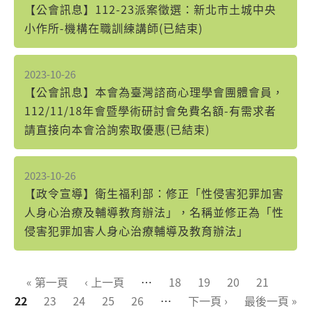
【公會訊息】112-23派案徵選：新北市土城中央
小作所-機構在職訓練講師(已結束)
2023-10-26
【公會訊息】本會為臺灣諮商心理學會團體會員，
112/11/18年會暨學術研討會免費名額-有需求者
請直接向本會洽詢索取優惠(已結束)
2023-10-26
【政令宣導】衛生福利部：修正「性侵害犯罪加害
人身心治療及輔導教育辦法」，名稱並修正為「性
侵害犯罪加害人身心治療輔導及教育辦法」
頁面
« 第一頁
‹ 上一頁
…
18
19
20
21
22
23
24
25
26
…
下一頁 ›
最後一頁 »