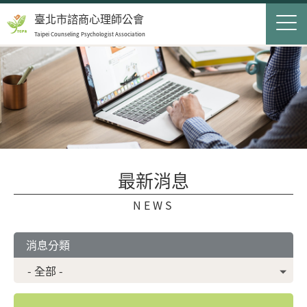
Jump to Main content
Jump to Navigation
首頁
臺北市諮商心理師公會
Taipei Counseling Psychologist Association
關於我們
Op
最新消息
會員服務
Op
民眾服務
Op
最新消息
聯絡我們
NEWS
登入
申請入會
消息分類
搜尋表單
搜尋