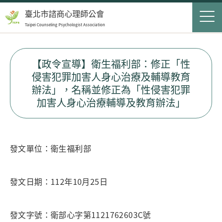
Jump to Main content
Jump to Navigation
首頁
臺北市諮商心理師公會
Taipei Counseling Psychologist Association
關於我們
Op
最新消息
【政令宣導】衛生福利部：修正「性
侵害犯罪加害人身心治療及輔導教育
會員服務
Op
辦法」，名稱並修正為「性侵害犯罪
加害人身心治療輔導及教育辦法」
民眾服務
Op
聯絡我們
發文單位：衛生福利部
登入
申請入會
發文日期：112年10月25日
搜尋表單
搜尋
發文字號：衛部心字第1121762603C號