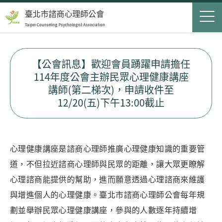
Jump to Main content
Jump to Navigation
首頁
臺北市諮商心理師公會
Taipei Counseling Psychologist Association
關於我們
Op
最新消息
【公會訊息】歡迎會員踴躍申請擔任
114年度公會主辦民眾心理健康講座
會員服務
Op
講師(第二梯次)，申請收件至
12/20(五)下午13:00截止
民眾服務
Op
聯絡我們
心理健康講座是諮商心理師推廣心理健康知識的重要管
道，不但拉近諮商心理師與民眾的距離，讓大眾更瞭解
登入
申請入會
心理諮商能提供的幫助，進而願意透過心理諮商來維護
與增進個人的心理健康。臺北市諮商心理師公會每年規
搜尋表單
劃並舉辦民眾心理健康講座，參與的人數逐年持續增
搜尋