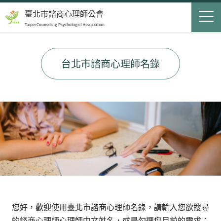
Jump to Main content
Jump to Navigation
首頁
臺北市諮商心理師公會
Taipei Counseling Psychologist Association
關於我們
Op
最新消息
台北市諮商心理師名錄
會員服務
Op
民眾服務
Op
聯絡我們
登入
申請入會
搜尋表單
您好，歡迎使用臺北市諮商心理師名錄，請輸入您欲搜尋
搜尋
的諮商心理師心理師中文姓名，或是勾選您目前的需求：