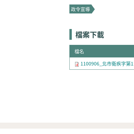
政令宣導
檔案下載
檔名
1100906_北市衛疾字第110