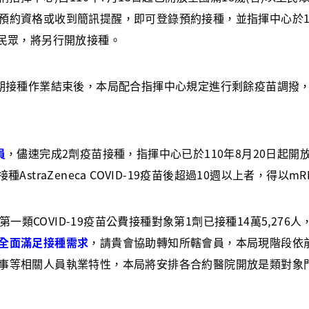
預約資格或收到簡訊提醒，即可登錄預約接種，並指揮中心於11
之民眾，將另行開放接種。
當期接種作業結束後，本局配合指揮中心規定進行剩餘疫苗調撥
員
，儘速完成2劑疫苗接種，指揮中心已於110年8月20日起開
AstraZeneca COVID-19疫苗後超過10週以上者，得以
市第一類COVID-19疫苗公費接種對象第1劑已接種14萬5,276人
全面滿足接種需求
，請貴會協助轉知所轄會員，本局現階段依
事等相關人員執業特性，本局將安排各合約醫院開放是類對象