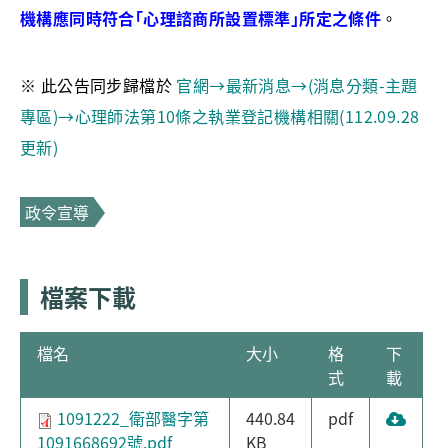
機構應同時符合｢心理諮商所設置標準｣所定之條件
。
※ 此公告同步歸檔於
官網→最新消息→(消息分類-主題
專區)→心理師法第10條之執業登記機構相關(112.09.28
更新)
政令宣導
檔案下載
檔名
大小
格
下
式
載
1091222_衛部醫字第
440.84
pdf
1091668692號.pdf
KB