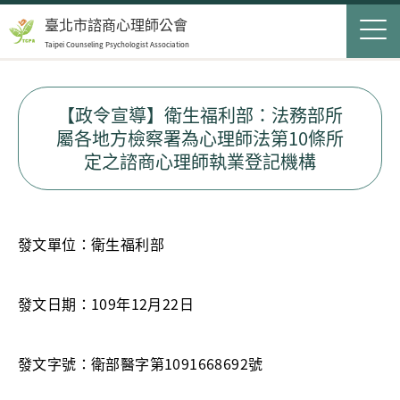
Jump to Main content
Jump to Navigation
首頁
臺北市諮商心理師公會
Taipei Counseling Psychologist Association
關於我們
Op
最新消息
【政令宣導】衛生福利部：法務部所
屬各地方檢察署為心理師法第10條所
會員服務
Op
定之諮商心理師執業登記機構
民眾服務
Op
聯絡我們
發文單位：衛生福利部
登入
申請入會
發文日期：109年12月22日
搜尋表單
發文字號：衛部醫字第1091668692號
搜尋