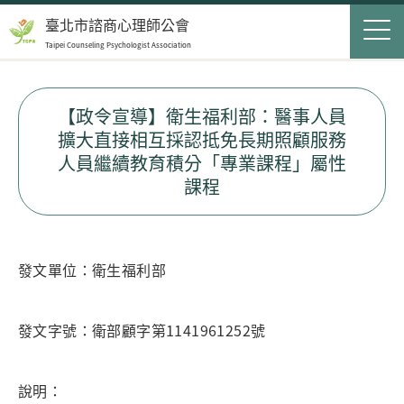
Jump to Main content
Jump to Navigation
首頁
臺北市諮商心理師公會
Taipei Counseling Psychologist Association
關於我們
Op
最新消息
【政令宣導】衛生福利部：醫事人員
擴大直接相互採認抵免長期照顧服務
會員服務
Op
人員繼續教育積分「專業課程」屬性
課程
民眾服務
Op
聯絡我們
發文單位：衛生福利部
登入
申請入會
發文字號：衛部顧字第1141961252號
搜尋表單
搜尋
說明：