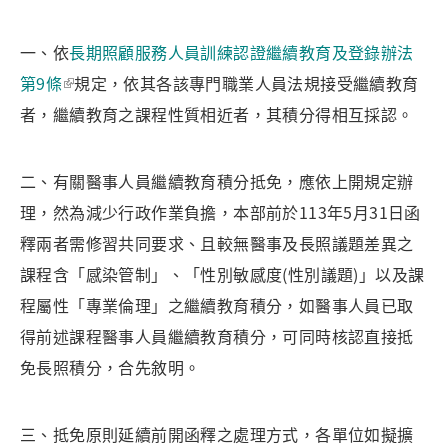
一、依
長期照顧服務人員訓練認證繼續教育及登錄辦法
第9條
規定，依其各該專門職業人員法規接受繼續教育
者，繼續教育之課程性質相近者，其積分得相互採認。
二、有關醫事人員繼續教育積分抵免，應依上開規定辦
理，然為減少行政作業負擔，本部前於113年5月31日函
釋兩者需修習共同要求、且較無醫事及長照議題差異之
課程含「感染管制」、「性別敏感度(性別議題)」以及課
程屬性「專業倫理」之繼續教育積分，如醫事人員已取
得前述課程醫事人員繼續教育積分，可同時核認直接抵
免長照積分，合先敘明。
三、抵免原則延續前開函釋之處理方式，各單位如擬擴