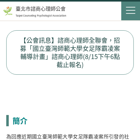
Jump to Main content
Jump to Navigation
首頁
臺北市諮商心理師公會
Taipei Counseling Psychologist Association
關於我們
Op
最新消息
【公會訊息】諮商心理師全聯會，招
募「國立臺灣師範大學女足隊霸凌案
會員服務
Op
輔導計畫」諮商心理師(8/15下午6點
截止報名)
民眾服務
Op
聯絡我們
登入
申請入會
簡介
搜尋表單
搜尋
為回應近期國立臺灣師範大學女足隊霸凌案所引發的社