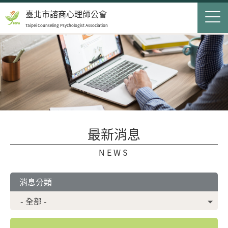
Jump to Main content
Jump to Navigation
首頁
臺北市諮商心理師公會
Taipei Counseling Psychologist Association
關於我們
Op
最新消息
會員服務
Op
民眾服務
Op
最新消息
聯絡我們
NEWS
登入
申請入會
消息分類
搜尋表單
搜尋