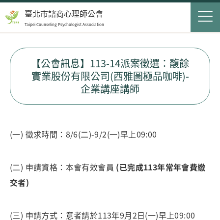
Jump to Main content
Jump to Navigation
首頁
臺北市諮商心理師公會
Taipei Counseling Psychologist Association
關於我們
Op
最新消息
【公會訊息】113-14派案徵選：馥餘
實業股份有限公司(西雅圖極品咖啡)-
會員服務
Op
企業講座講師
民眾服務
Op
聯絡我們
(一) 徵求時間：8/6(二)-9/2(一)早上09:00
登入
申請入會
(二) 申請資格：本會有效會員
(已完成113年常年會費繳
交者)
搜尋表單
搜尋
(三) 申請方式：意者請於113年9月2日(一)早上09:00