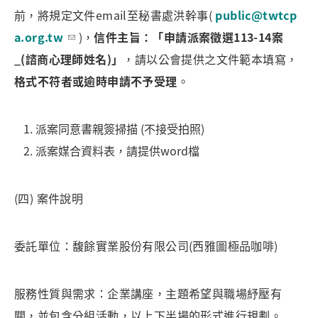
前，將規定文件email至秘書處洪幹事(
public@twtcp
a.org.tw
)，
信件主旨：「申請派案徵選113-14案
_(諮商心理師姓名)」
，請以公會提供之文件範本填寫，
格式不符者或逾時申請不予受理
。
派案同意書親簽掃描 (不接受拍照)
派案媒合資料表，請提供word檔
(四) 案件說明
委託單位：馥餘實業股份有限公司(西雅圖極品咖啡)
服務性質與需求：企業講座，主題希望與職場紓壓有
關，並包含分組活動，以上下半場的形式進行規劃。