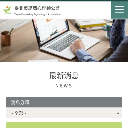
Jump to Main content
Jump to Navigation
首頁
臺北市諮商心理師公會
Taipei Counseling Psychologist Association
關於我們
Op
最新消息
會員服務
Op
民眾服務
Op
最新消息
聯絡我們
NEWS
登入
申請入會
消息分類
搜尋表單
搜尋