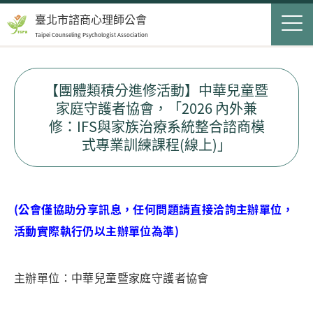
Jump to Main content
Jump to Navigation
首頁
臺北市諮商心理師公會
Taipei Counseling Psychologist Association
關於我們
Op
最新消息
【團體類積分進修活動】中華兒童暨
家庭守護者協會，「2026 內外兼
會員服務
Op
修：IFS與家族治療系統整合諮商模
式專業訓練課程(線上)」
民眾服務
Op
聯絡我們
(
公會僅協助分享訊息，任何問題請直接洽詢主辦單位，
活動實際執行仍以主辦單位為準)
登入
申請入會
主辦單位：中華兒童暨家庭守護者協會
搜尋表單
搜尋