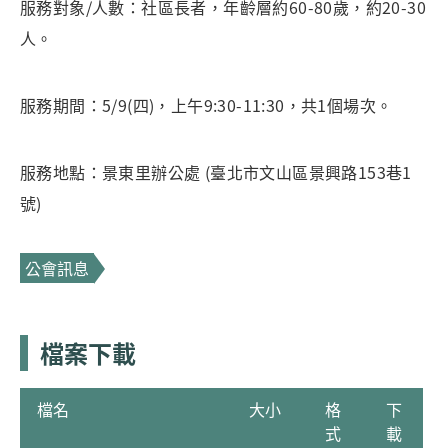
服務對象/人數：社區長者，年齡層約60-80歲，約20-30
人。
服務期間：5/9(四)，上午9:30-11:30，共1個場次。
服務地點：景東里辦公處 (臺北市文山區景興路153巷1
號)
公會訊息
檔案下載
檔名
大小
格
下
式
載