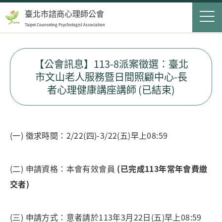
Jump to Main content
Jump to Navigation
首頁
臺北市諮商心理師公會
Taipei Counseling Psychologist Association
關於我們
Op
最新消息
【公會訊息】113-8派案徵選：臺北
市文山老人服務暨日間照顧中心-長
會員服務
Op
者心理健康講座講師 (已結束)
民眾服務
Op
聯絡我們
(一) 徵求時間：2/22(四)-3/22(五)早上08:59
登入
申請入會
(二) 申請資格：本會有效會員
(已完成113年常年會費繳
交者)
搜尋表單
搜尋
(三) 申請方式：意者請於113年3月22日(五)早上08:59