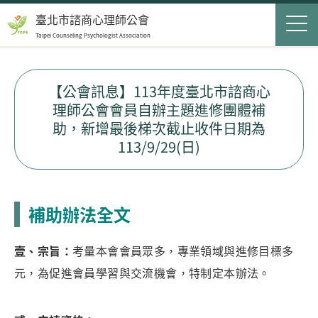
Jump to Main content
Jump to Navigation
首頁
臺北市諮商心理師公會
Taipei Counseling Psychologist Association
關於我們
Op
最新消息
【公會訊息】113年度臺北市諮商心
理師公會會員自辦主題進修團體補
會員服務
Op
助，新增最後梯次截止收件日期為
113/9/29(日)
民眾服務
Op
聯絡我們
補助辦法全文
登入
申請入會
壹
、宗旨
：
考量本會會員眾多，專業領域與進修目標多
元，為促進會員學習與交流機會，特制定本辦法。
搜尋表單
搜尋