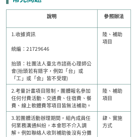
說明
參照辦法
1.收據資訊
陸、補助
項目
統編：21729646
抬頭：社團法人臺北市諮商心理師公
會(抬頭若有錯字，例如「台」或
「工」或「会」皆不受理)
2.考量計畫項目限制，團體報名參加
陸、補助
任何付費活動、交通費、住宿費、餐
項目
費、線上軟體費等項目皆無法補助。
3.若團體活動辦理期間，組內成員任
肆、實施
何業務溝通糾紛，本會恕不介入調
方式
解。例如聯絡人收到補助後沒有分攤