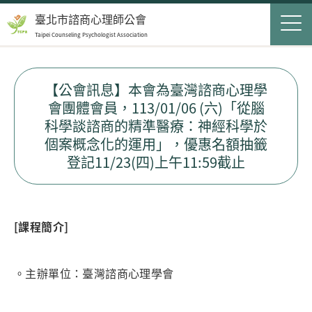
Jump to Main content
Jump to Navigation
首頁
臺北市諮商心理師公會
Taipei Counseling Psychologist Association
關於我們
Op
最新消息
【公會訊息】本會為臺灣諮商心理學
會團體會員，113/01/06 (六)「從腦
會員服務
Op
科學談諮商的精準醫療：神經科學於
個案概念化的運用」，優惠名額抽籤
民眾服務
Op
登記11/23(四)上午11:59截止
聯絡我們
[
課程簡介]
登入
申請入會
。主辦單位：臺灣諮商心理學會
搜尋表單
搜尋