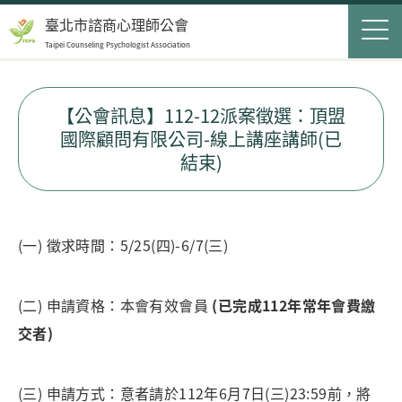
Jump to Main content
Jump to Navigation
首頁
臺北市諮商心理師公會
Taipei Counseling Psychologist Association
關於我們
Op
最新消息
【公會訊息】112-12派案徵選：頂盟
國際顧問有限公司-線上講座講師(已
會員服務
Op
結束)
民眾服務
Op
聯絡我們
(一) 徵求時間：5/25(四)-6/7(三)
登入
申請入會
(二) 申請資格：本會有效會員
(已完成112年常年會費繳
交者)
搜尋表單
搜尋
(三) 申請方式：意者請於112年6月7日(三)23:59前，將