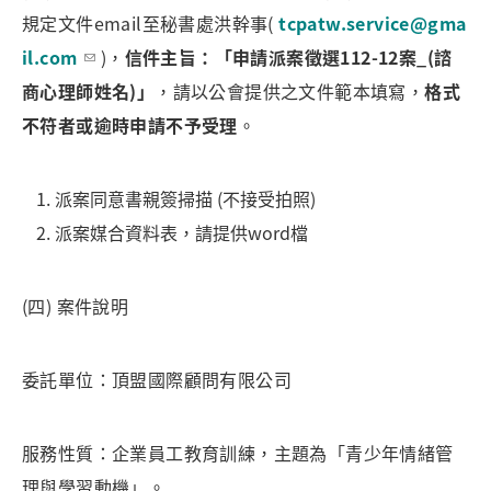
規定文件email至秘書處洪幹事(
tcpatw.service@gma
il.com
)，
信件主旨：「申請派案徵選112-12案_(諮
商心理師姓名)」
，請以公會提供之文件範本填寫，
格式
不符者或逾時申請不予受理
。
派案同意書親簽掃描 (不接受拍照)
派案媒合資料表，請提供word檔
(四) 案件說明
委託單位：頂盟國際顧問有限公司
服務性質：企業員工教育訓練，主題為「青少年情緒管
理與學習動機」。