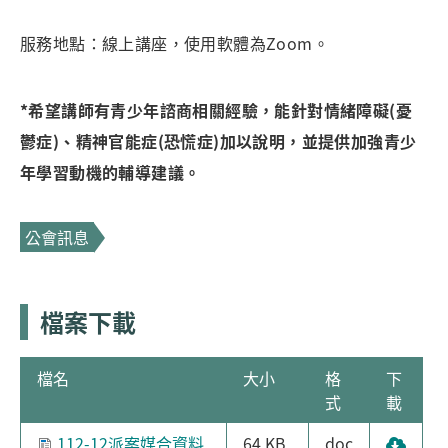
服務地點：線上講座，使用軟體為Zoom。
*希望講師有青少年諮商相關經驗，能針對情緒障礙(憂
鬱症)、精神官能症(恐慌症)加以說明，並提供加強青少
年學習動機的輔導建議。
公會訊息
檔案下載
檔名
大小
格
下
式
載
112-12派案媒合資料
64 KB
doc