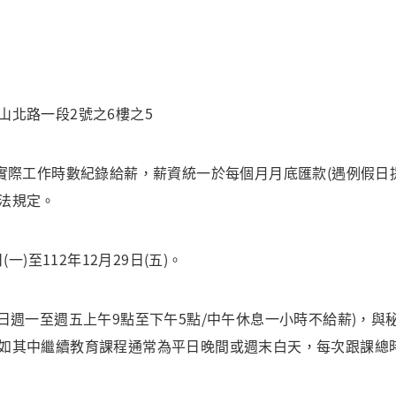
山北路一段2號之6樓之5
月實際工作時數紀錄給薪，薪資統一於每個月月底匯款(遇例假日
法規定。
一)至112年12月29日(五)。
平日週一至週五上午9點至下午5點/中午休息一小時不給薪)，
如其中繼續教育課程通常為平日晚間或週末白天，每次跟課總