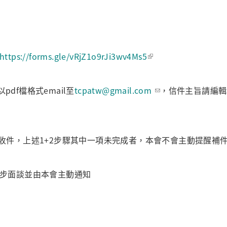
https://forms.gle/vRjZ1o9rJi3wv4Ms5
df檔格式email至
tcpatw@gmail.com
，信件主旨請編輯為
:59截止收件，上述1+2步驟其中一項未完成者，本會不會主動提醒
一步面談並由本會主動通知