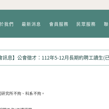
Jump to Main content
Jump to Navigation
於我們
最新消息
會員服務
民眾服務
聯
會訊息】公會徵才：112年5-12月長期約聘工讀生(已
部或研究所不拘、科系不拘。