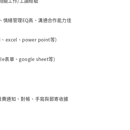
相關工作/工讀經驗
、情緒管理EQ高、溝通合作能力佳
xcel、power point等）
表單、google sheet等)
寄送繳費通知、對帳、手寫與郵寄收據