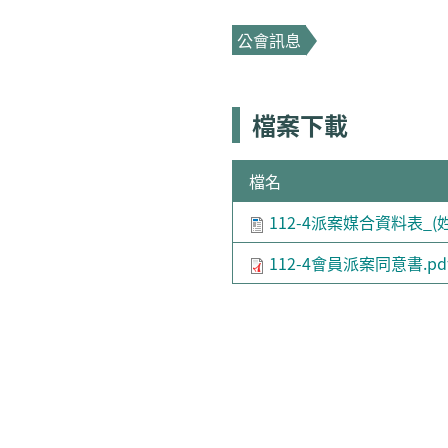
公會訊息
檔案下載
檔名
112-4派案媒合資料表_(姓
112-4會員派案同意書.pd