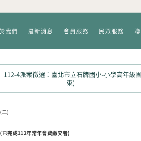
Jump to Main content
Jump to Navigation
於我們
最新消息
會員服務
民眾服務
聯
112-4派案徵選：臺北市立石牌國小-小學高年級
束)
(二)
員
(已完成112年常年會費繳交者)