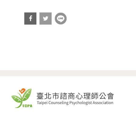
分享
分享
到Fa
到T
cebo
witt
ok
er