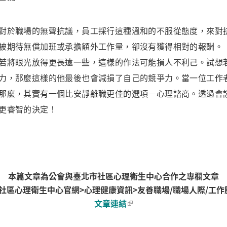
於職場的無聲抗議，員工採行這種溫和的不服從態度，來對
被期待無償加班或承擔額外工作量，卻沒有獲得相對的報酬。
若將眼光放得更長遠一些，這樣的作法可能損人不利己。試想
力，那麼這樣的他最後也會減損了自己的競爭力。當一位工作
那麼，其實有一個比安靜離職更佳的選項—心理諮商。透過會
更睿智的決定！
本篇文章為公會與臺北市社區心理衛生中心合作之專欄文章
社區心理衛生中心官網>心理健康資訊>友善職場/職場人際/工作
文章連結