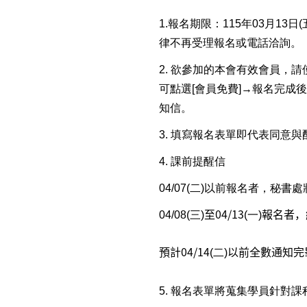
1.
報名期限：115年03月13日(
律不再受理報名或電話洽詢。
2.
欲參加的本會有效會員，請
可點選[會員免費]→報名完成
知信。
3.
填寫報名表單即代表同意與
4.
課前提醒信
04/07(二)
以前報名者，秘書處將於
至04/13
報名者，
04/08(三)
(一)
預計04/14
以前全數通知完
(二)
5.
報名表單將蒐集學員針對課