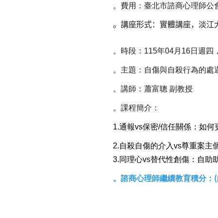
。費用：臺北市諮商心理師公
。講座形式：實體講座，淡江大學
。時段：115年04月16日週四
。主題：自傷與自殺行為的處
。講師：蕭富聰 副教授
。課程簡介：
1.通報vs保密/信任關係：
2.自殺自傷的介入vs尊重案
3.同理心vs替代性創傷：自
。諮商心理師繼續教
育積
分
：