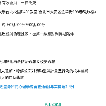
會有效會員，一律免費
台北校園D401教室(臺北市大安區金華街199巷5號4樓)
，晚上07點00分至09點00分
遇歷程與倫理挑戰：從第一線應對到長期陪伴
如何更細緻地自殺防治通報＆校安通報
主個人意願：瞭解並面對衝動型與計畫型行為的根本差異
助助人的自我悲敏
(經臺灣諮商心理學會審查通過)專業倫理2.4分
講座報名