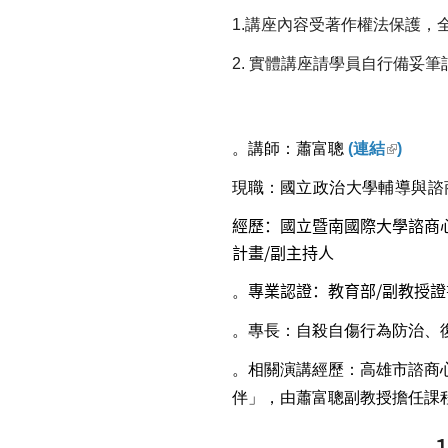
1.
講座內容受著作權法保護，
2.
實體講座請學員自行備妥筆
。講師：蕭富聰
(
連結
)
現職：
國立政治大學輔導與諮
經歷：國立暨南國際大學諮商
計畫/副主持人
專業認證：教育部/副教授證
。
。專長：自殺自傷行為防治、
。相關演講經歷：高雄市諮商心
伴」，由蕭富聰副教授擔任課