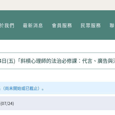
Jump to Main content
Jump to Navigation
於我們
最新消息
會員服務
民眾服務
聯
月24日(五)「斜槓心理師的法治必修課：代言、廣告
名（尚未開始或已截止）。
7/24)