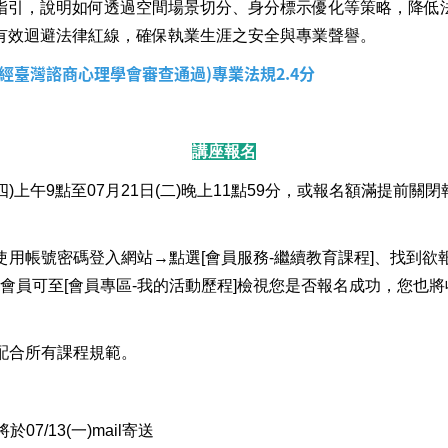
指引，說明如何透過空間場景切分、身分標示優化等策略，降低
有效迴避法律紅線，確保執業生涯之安全與專業聲譽。
(經臺灣諮商心理學會審查通過)專業法規2.4分
講座報名
(四)上午9點至07月21日(二)晚上11點59分，或報名額滿提前
使用帳號密碼登入網站→點選[會員服務-繼續教育課程]、找到欲
後會員可至[會員專區-我的活動歷程]檢視您是否報名成功，您也將
配合所有課程規範。
07/13
(一)
mail寄送