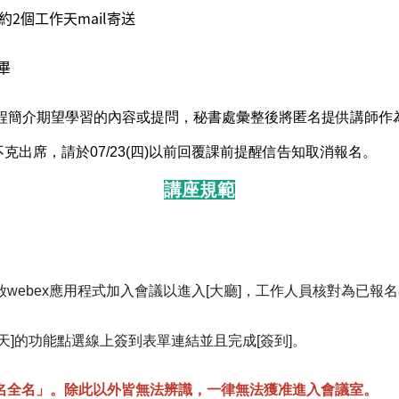
約2個工作天mail寄送
畢
程簡介期望學習的內容或提問，秘書處彙整後將匿名提供講師作
出席，請於07/23
(四)
以前回覆課前提醒信告知取消報名。
講座規範
開啟webex應用程式加入會議以進入[大廳]，工作人員核對為已報名
天]的功能點選線上簽到表單連結並且完成[簽到]。
名全名」。
除此以外皆無法辨識，
一律無法獲准進入會議室。