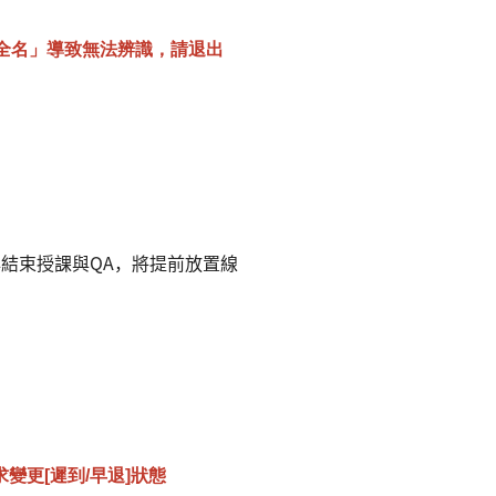
全名」導致無法辨識
，請退出
早結束授課與QA，將提前放置線
更[遲到/早退]狀態