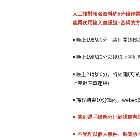
人工核對報名資料約5分鐘作
後再次用輸入會議號+
密碼的
￭ 晚上19點00分，講師開始授
￭
晚上19點
10分以後線上簽到
￭
00分，將於[聊天
晚上21點
上簽退表單連結)
￭ 課程結束10分鐘內，web
￭ 簽到退手續應分別於課前與
￭ 不受理以個人事件、裝置版