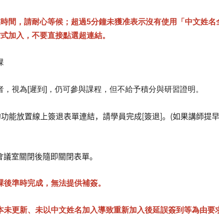
業時間，請耐心等
候
；
超過5分鐘未獲准表示沒有使用「中文姓名
方式加入
，不要直接點選超連結。
課
者，視為[遲到]，仍可參與課程，但不給予積分與研習證明。
]的功能放置線上簽退表單連結，請學員完成[簽退]。(如果講師提
ex會議室關閉後隨即關閉表單。
課後準時完成，無法提供補簽。
本未更新、未以中文姓名加入導致重新加入後延誤簽到等為由要求變