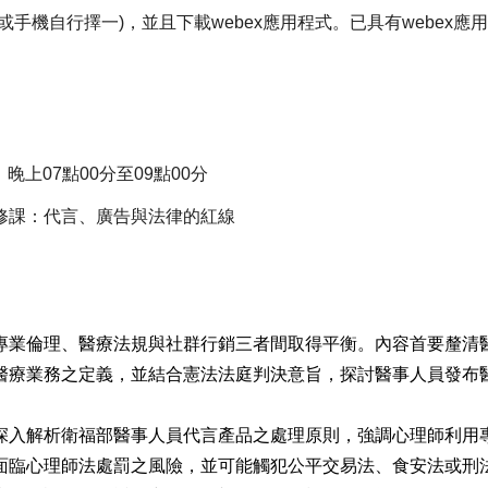
或手機自行擇一)，並且下載webex應用程式。已具有webex
，晚上07點00分至09點00分
修課：代言、廣告與法律的紅線
專業倫理、醫療法規與社群行銷三者間取得平衡。內容首要釐清
醫療業務之定義，並結合憲法法庭判決意旨，探討醫事人員發布
深入解析衛福部醫事人員代言產品之處理原則，強調心理師利用
面臨心理師法處罰之風險，並可能觸犯公平交易法、食安法或刑