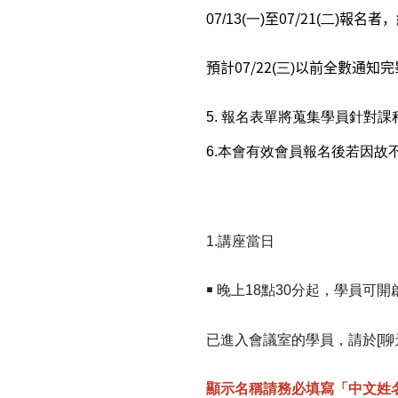
至07/21
報名者，
07/13(一)
(二)
預計07/22
以前全數通知完
(三)
5.
報名表單將蒐集學員針對課
6.
本會有效會員報名後若因故不克
1.講座當日
￭ 晚上18點30分起，學員可
已進入會議室的學員，請於[聊
顯示名稱請務必填寫「中文姓